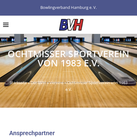
Bowlingverband Hamburg e. V.
OCHTMISSER SPORTVEREIN
VON 1983 E.V.
Startseite
»
Der BVH
»
Vereine
»
Ochtmisser Sportverein von 1983
e.V.
Ansprechpartner