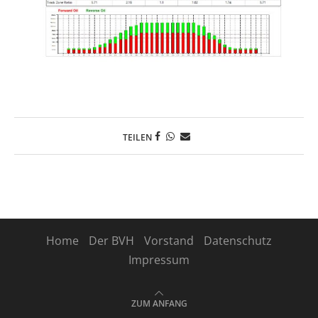
TEILEN
Home
Der BVH
Vorstand
Datenschutz
Impressum
ZUM ANFANG