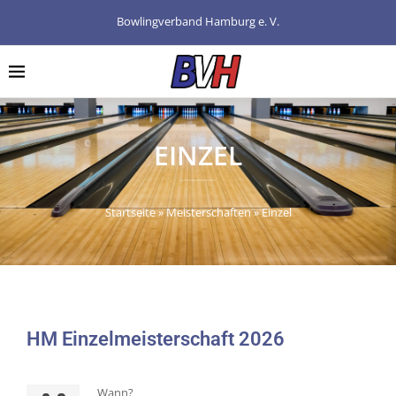
Bowlingverband Hamburg e. V.
EINZEL
Startseite
»
Meisterschaften
»
Einzel
HM Einzelmeisterschaft 2026
Wann?