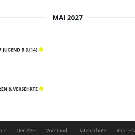
MAI 2027
 JUGEND B (U14)
REN & VERSEHRTE
me
Der BVH
Vorstand
Datenschutz
Impres