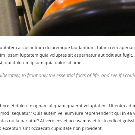
voluptatem accusantium doloremque laudantium, totam rem aperiam, 
nim ipsam luptatem quia voluptas sit aspernatur aut odit aut fugit
, qui dolorem ipsum quia dolor sit amet.
berately, to front only the essential facts of life, and see if I co
bore et dolore magnam aliquam quaerat voluptatem. Ut enim ad m
ommodi sequatur? Quis autem vel eum iure reprehenderit qui in ea v
ptas nulla pariatur? At vero eos et accusamus et iusto odio dignis
s excepturi sint occaecati cupiditate non provident,