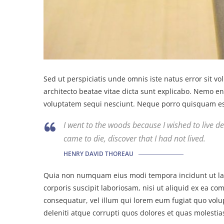
Sed ut perspiciatis unde omnis iste natus error sit 
architecto beatae vitae dicta sunt explicabo. Nemo e
voluptatem sequi nesciunt. Neque porro quisquam est
I went to the woods because I wished to live deli
came to die, discover that I had not lived.
HENRY DAVID THOREAU
Quia non numquam eius modi tempora incidunt ut la
corporis suscipit laboriosam, nisi ut aliquid ex ea c
consequatur, vel illum qui lorem eum fugiat quo volu
deleniti atque corrupti quos dolores et quas molestia