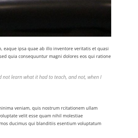
eaque ipsa quae ab illo inventore veritatis et quasi
, sed quia consequuntur magni dolores eos qui ratione
uld not learn what it had to teach, and not, when I
inima veniam, quis nostrum rcitationem ullam
oluptate velit esse quam nihil molestiae
simos ducimus qui blanditiis esentium voluptatum