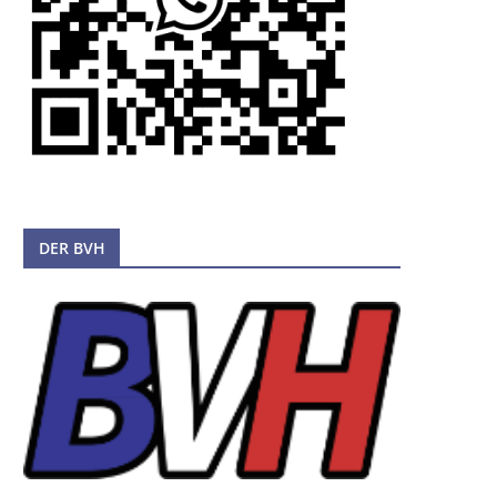
HAMBURGER
26.10.2025 – 1. START 
EINZELMEISTERSCHAFT DER
SENIORENMEISTERSCH
SENIOREN UND VERSEHRTEN
25. Oktober 2025
10. November 2025
DER BVH