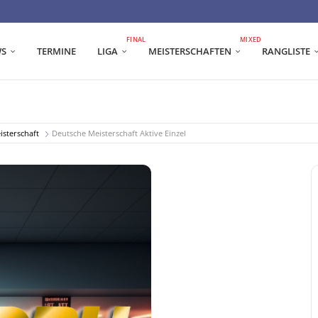
FINAL
MIXED
S
TERMINE
LIGA
MEISTERSCHAFTEN
RANGLISTE
sterschaft
Deutsche Meisterschaft Aktive Einzel